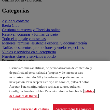
Gracias por tu valoración.
Categorias
Ayuda y contacto
Iberia Club
Gestiona tu reserva y Check-in online
Reservar, comprar y formas de pago
Todo el equipaje y mascotas
Menores, familias, asistencia especial y documentación
Tarifas, descuentos, promociones y vuelos especiales
Vuelos y servicios en el aeropuerto
Nuestras clases y servicios a bordo
Preguntas de usuario
Usamos cookies analíticas, de personalización de contenido, y
Tengo un bono y necesito un rembolso
de publicidad personalizada (propias y de terceros) para
mostrarte contenido útil y basado en tus preferencias de
Tengo un bono y quiero solicitar el reembomso
navegación. Para aceptar este tipo de cookies, pulsa el botón
Aceptar. Para configurarlas o rechazar su uso, pulsa en
TENGO UN BONO Y SOLICITO REEMBOLSO
Configuración de cookies. Para más información, lee la
Política
de Cookies de Iberia.
Voy a ver familia
Configuración de cookies
Aceptar todas las cookies