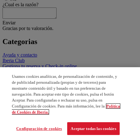
¿Cual es la razón?
Enviar
Gracias por tu valoración.
Categorias
Ayuda y contacto
Iberia Club
Gestiona tu reserva y Check-in online
Reservar, comprar y formas de pago
Usamos cookies analíticas, de personalización de contenido, y
Todo el equipaje y mascotas
de publicidad personalizada (propias y de terceros) para
Menores, familias, asistencia especial y documentación
mostrarte contenido útil y basado en tus preferencias de
Tarifas, descuentos, promociones y vuelos especiales
Vuelos y servicios en el aeropuerto
navegación. Para aceptar este tipo de cookies, pulsa el botón
Nuestras clases y servicios a bordo
Aceptar. Para configurarlas o rechazar su uso, pulsa en
Configuración de cookies. Para más información, lee la
Política
de Cookies de Iberia.
Configuración de cookies
Aceptar todas las cookies