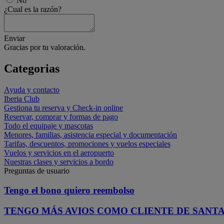
No
¿Cual es la razón?
Enviar
Gracias por tu valoración.
Categorias
Ayuda y contacto
Iberia Club
Gestiona tu reserva y Check-in online
Reservar, comprar y formas de pago
Todo el equipaje y mascotas
Menores, familias, asistencia especial y documentación
Tarifas, descuentos, promociones y vuelos especiales
Vuelos y servicios en el aeropuerto
Nuestras clases y servicios a bordo
Preguntas de usuario
Tengo el bono quiero reembolso
TENGO MÁS AVIOS COMO CLIENTE DE SANTA