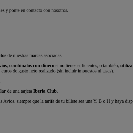
les y ponte en contacto con nosotros.
tos
de nuestras marcas asociadas.
vios
;
combínalos con dinero
si no tienes suficientes; o también,
utilíz
uros de gasto neto realizado (sin incluir impuestos ni tasas).
s
.
ular
de una tarjeta
Iberia Club
.
 Avios, siempre que la tarifa de tu billete sea una Y, B o H y haya dis