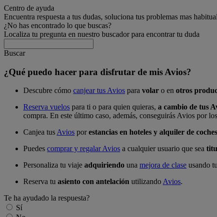
Centro de ayuda
Encuentra respuesta a tus dudas, soluciona tus problemas mas habitua
¿No has encontrado lo que buscas?
Localiza tu pregunta en nuestro buscador para encontrar tu duda
Buscar
¿Qué puedo hacer para disfrutar de mis Avios?
Descubre cómo
canjear tus Avios
para
volar
o en
otros produc
Reserva vuelos
para ti o para quien quieras,
a cambio de tus A
compra. En este último caso, además, conseguirás Avios por los e
Canjea tus
Avios
por
estancias en hoteles y alquiler de coche
Puedes
comprar y regalar Avios
a cualquier usuario que sea
tit
Personaliza tu viaje
adquiriendo
una
mejora de clase
usando tus
Reserva tu
asiento con antelación
utilizando
Avios
.
Te ha ayudado la respuesta?
Sí