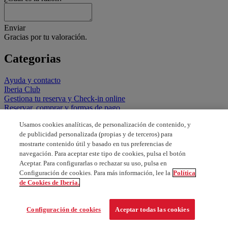
Enviar
Gracias por tu valoración.
Categorias
Ayuda y contacto
Iberia Club
Gestiona tu reserva y Check-in online
Reservar, comprar y formas de pago
Todo el equipaje y mascotas
Usamos cookies analíticas, de personalización de contenido, y
Menores, familias, asistencia especial y documentación
de publicidad personalizada (propias y de terceros) para
Tarifas, descuentos, promociones y vuelos especiales
mostrarte contenido útil y basado en tus preferencias de
Vuelos y servicios en el aeropuerto
Nuestras clases y servicios a bordo
navegación. Para aceptar este tipo de cookies, pulsa el botón
Aceptar. Para configurarlas o rechazar su uso, pulsa en
Configuración de cookies. Para más información, lee la
Política
de Cookies de Iberia.
Configuración de cookies
Aceptar todas las cookies