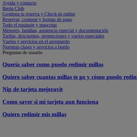
Ayuda y contacto
Iberia Club
Gestiona tu reserva y Check-in online
Reservar, comprar y formas de pago
Todo el equipaje y mascotas
Menores, familias, asistencia especial y documentación
Tarifas, descuentos, promociones y vuelos especiales
Vuelos y servicios en el aeropuerto
Nuestras clases y servicios a bordo
Preguntas de usuario
Quería saber como puedo redimir millas
Quiero saber cuantas millas te go y cómo puedo redin
Nip de tarjeta mejoravit
Como saver si mi tarjeta aun funciona
Quiero redimir mis millas