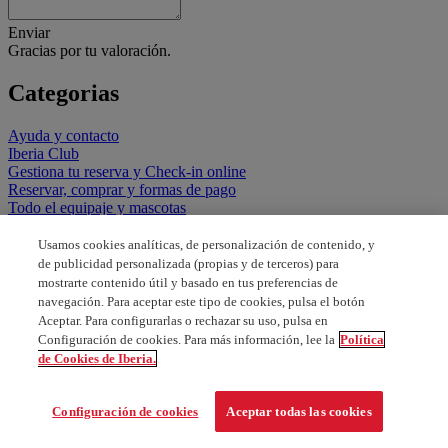
Enviar
Gracias por tu valoración.
Categorias
Ayuda y contacto
Iberia Club
Gestiona tu reserva y Check-in online
Reservar, comprar y formas de pago
Todo el equipaje y mascotas
Menores, familias, asistencia especial y documentación
Tarifas, descuentos, promociones y vuelos especiales
Usamos cookies analíticas, de personalización de contenido, y
Vuelos y servicios en el aeropuerto
de publicidad personalizada (propias y de terceros) para
Nuestras clases y servicios a bordo
mostrarte contenido útil y basado en tus preferencias de
navegación. Para aceptar este tipo de cookies, pulsa el botón
Aceptar. Para configurarlas o rechazar su uso, pulsa en
Configuración de cookies. Para más información, lee la
Política
de Cookies de Iberia.
Configuración de cookies
Aceptar todas las cookies