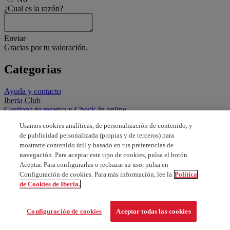
¿Cual es la razón?
Enviar
Gracias por tu valoración.
Categorias
Ayuda y contacto
Iberia Club
Gestiona tu reserva y Check-in online
Reservar, comprar y formas de pago
Usamos cookies analíticas, de personalización de contenido, y
Todo el equipaje y mascotas
de publicidad personalizada (propias y de terceros) para
Menores, familias, asistencia especial y documentación
mostrarte contenido útil y basado en tus preferencias de
Tarifas, descuentos, promociones y vuelos especiales
navegación. Para aceptar este tipo de cookies, pulsa el botón
Vuelos y servicios en el aeropuerto
Aceptar. Para configurarlas o rechazar su uso, pulsa en
Nuestras clases y servicios a bordo
Configuración de cookies. Para más información, lee la
Política
de Cookies de Iberia.
Configuración de cookies
Aceptar todas las cookies