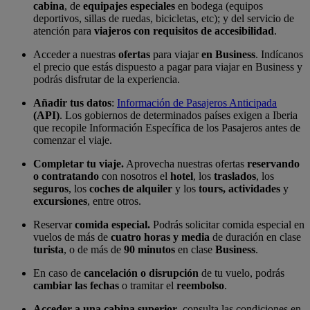
cabina
, de
equipajes especiales
en bodega (equipos
deportivos, sillas de ruedas, bicicletas, etc); y del servicio de
atención para
viajeros con requisitos de accesibilidad
.
Acceder a nuestras
ofertas
para viajar
en Business
. Indícanos
el precio que estás dispuesto a pagar para viajar en Business y
podrás disfrutar de la experiencia.
Añadir tus datos
:
Información de Pasajeros Anticipada
(API)
. Los gobiernos de determinados países exigen a Iberia
que recopile Información Específica de los Pasajeros antes de
comenzar el viaje.
Completar tu viaje.
Aprovecha nuestras ofertas
reservando
o contratando
con nosotros el
hotel
, los
traslados
, los
seguros
, los
coches de alquiler
y los
tours, actividades
y
excursiones
, entre otros.
Reservar
comida especial.
Podrás solicitar comida especial en
vuelos de más de
cuatro horas y media
de duración en clase
turista
, o de más de
90 minutos
en clase
Business
.
En caso de
cancelación o disrupción
de tu vuelo, podrás
cambiar las fechas
o tramitar el
reembolso
.
Acceder a una cabina superior
, consulta las condiciones en