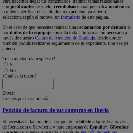
Para hacernos llegar tus comentarios, tramitar temas relacionados
con
justificantes
de vuelo,
reembolsos
o cualquier
otra incidencia
,
o quieres verificar el estado de un expediente ya abierto,
selecciona según el motivo, un
formulario
de esta página.
En el caso de que necesites realizar una
reclamación por demora
o
por
daños de tu equipaje
consulta toda la información necesaria a
través de nuestro
Centro de Atención de Equipaje
, desde donde
también podrás realizar el seguimiento de tu expediente, una vez ya
abierto.
Te ha ayudado la respuesta?
Sí
No
¿Cual es la razón?
Enviar
Gracias por tu valoración.
Petición de factura de tus compras en Iberia
Si necesitas la factura de la compra de tu
billete
adquirido a través
de Iberia.com o Serviberia y para empresas de
España*
,
Gibraltar
o
Andorra
, puedes solicitarla a través de
Petición de facturas
.