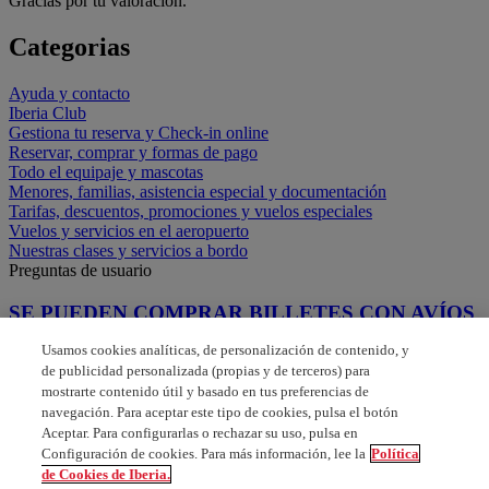
Gracias por tu valoración.
Categorias
Ayuda y contacto
Iberia Club
Gestiona tu reserva y Check-in online
Reservar, comprar y formas de pago
Todo el equipaje y mascotas
Menores, familias, asistencia especial y documentación
Tarifas, descuentos, promociones y vuelos especiales
Vuelos y servicios en el aeropuerto
Nuestras clases y servicios a bordo
Preguntas de usuario
SE PUEDEN COMPRAR BILLETES CON AVÍOS
VOUCHERS
Usamos cookies analíticas, de personalización de contenido, y
de publicidad personalizada (propias y de terceros) para
Quiero pasar los puntos del billete a la tarjeta
mostrarte contenido útil y basado en tus preferencias de
navegación. Para aceptar este tipo de cookies, pulsa el botón
puedo pagar con avios y dinero
Aceptar. Para configurarlas o rechazar su uso, pulsa en
Configuración de cookies. Para más información, lee la
Política
PUEDO COMPRAR BILLETES CON AVÍOS
de Cookies de Iberia.