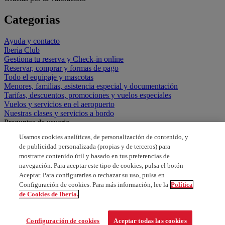
Categorias
Ayuda y contacto
Iberia Club
Gestiona tu reserva y Check-in online
Reservar, comprar y formas de pago
Todo el equipaje y mascotas
Menores, familias, asistencia especial y documentación
Tarifas, descuentos, promociones y vuelos especiales
Vuelos y servicios en el aeropuerto
Nuestras clases y servicios a bordo
Preguntas de usuario
Usamos cookies analíticas, de personalización de contenido, y
tarjeta de embarque electronica
de publicidad personalizada (propias y de terceros) para
mostrarte contenido útil y basado en tus preferencias de
que son tarifas reducidas
navegación. Para aceptar este tipo de cookies, pulsa el botón
Aceptar. Para configurarlas o rechazar su uso, pulsa en
Que tipo de cotorros puedo pasar a Estados Unidos
Configuración de cookies. Para más información, lee la
Política
de Cookies de Iberia.
quiero enviar un correo electronico
Configuración de cookies
Aceptar todas las cookies
POR QUE SALE TARIFAS INCOMPATIBLES