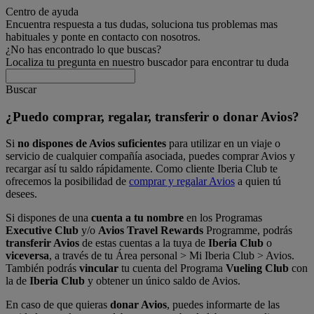
Centro de ayuda
Encuentra respuesta a tus dudas, soluciona tus problemas mas
habituales y ponte en contacto con nosotros.
¿No has encontrado lo que buscas?
Localiza tu pregunta en nuestro buscador para encontrar tu duda
Buscar
¿Puedo comprar, regalar, transferir o donar Avios?
Si
no dispones de Avios suficientes
para utilizar en un viaje o
servicio de cualquier compañía asociada, puedes comprar Avios y
recargar así tu saldo rápidamente. Como cliente Iberia Club te
ofrecemos la posibilidad de
comprar y regalar Avios
a quien tú
desees.
Si dispones de una
cuenta a tu nombre
en los Programas
Executive Club
y/o
Avios Travel Rewards
Programme, podrás
transferir Avios
de estas cuentas a la tuya de
Iberia Club
o
viceversa
, a través de tu Área personal > Mi Iberia Club > Avios.
También podrás
vincular
tu cuenta del Programa
Vueling Club
con
la de
Iberia Club
y obtener un único saldo de Avios.
En caso de que quieras
donar Avios
, puedes informarte de las