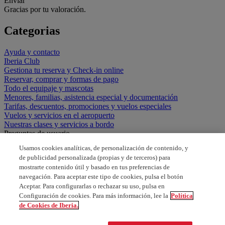
Enviar
Gracias por tu valoración.
Categorias
Ayuda y contacto
Iberia Club
Gestiona tu reserva y Check-in online
Reservar, comprar y formas de pago
Todo el equipaje y mascotas
Menores, familias, asistencia especial y documentación
Tarifas, descuentos, promociones y vuelos especiales
Vuelos y servicios en el aeropuerto
Nuestras clases y servicios a bordo
Preguntas de usuario
Usamos cookies analíticas, de personalización de contenido, y
RECLAMACION FACTURA NO RECIBIDA
de publicidad personalizada (propias y de terceros) para
mostrarte contenido útil y basado en tus preferencias de
Reclamar dinero de bono
navegación. Para aceptar este tipo de cookies, pulsa el botón
Aceptar. Para configurarlas o rechazar su uso, pulsa en
reclamar dinero de un bono
Configuración de cookies. Para más información, lee la
Política
de Cookies de Iberia.
quiero poner una queja