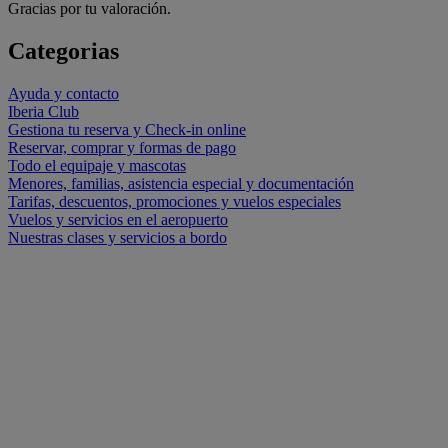
Gracias por tu valoración.
Categorias
Ayuda y contacto
Iberia Club
Gestiona tu reserva y Check-in online
Reservar, comprar y formas de pago
Todo el equipaje y mascotas
Menores, familias, asistencia especial y documentación
Tarifas, descuentos, promociones y vuelos especiales
Vuelos y servicios en el aeropuerto
Nuestras clases y servicios a bordo