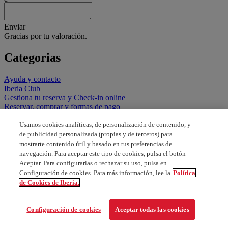
Enviar
Gracias por tu valoración.
Categorias
Ayuda y contacto
Iberia Club
Gestiona tu reserva y Check-in online
Reservar, comprar y formas de pago
Todo el equipaje y mascotas
Usamos cookies analíticas, de personalización de contenido, y
Menores, familias, asistencia especial y documentación
Tarifas, descuentos, promociones y vuelos especiales
de publicidad personalizada (propias y de terceros) para
Vuelos y servicios en el aeropuerto
mostrarte contenido útil y basado en tus preferencias de
Nuestras clases y servicios a bordo
navegación. Para aceptar este tipo de cookies, pulsa el botón
Aceptar. Para configurarlas o rechazar su uso, pulsa en
Configuración de cookies. Para más información, lee la
Política
de Cookies de Iberia.
Configuración de cookies
Aceptar todas las cookies