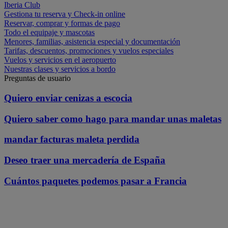
Iberia Club
Gestiona tu reserva y Check-in online
Reservar, comprar y formas de pago
Todo el equipaje y mascotas
Menores, familias, asistencia especial y documentación
Tarifas, descuentos, promociones y vuelos especiales
Vuelos y servicios en el aeropuerto
Nuestras clases y servicios a bordo
Preguntas de usuario
Quiero enviar cenizas a escocia
Quiero saber como hago para mandar unas maletas
mandar facturas maleta perdida
Deseo traer una mercadería de España
Cuántos paquetes podemos pasar a Francia