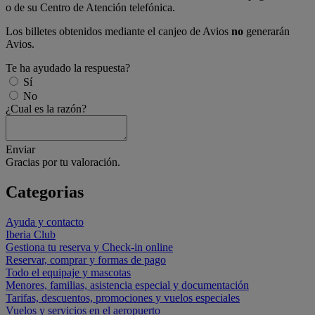
o de su Centro de Atención telefónica.
Los billetes obtenidos mediante el canjeo de Avios
no
generarán
Avios.
Te ha ayudado la respuesta?
Sí
No
¿Cual es la razón?
Enviar
Gracias por tu valoración.
Categorias
Ayuda y contacto
Iberia Club
Gestiona tu reserva y Check-in online
Reservar, comprar y formas de pago
Todo el equipaje y mascotas
Menores, familias, asistencia especial y documentación
Tarifas, descuentos, promociones y vuelos especiales
Vuelos y servicios en el aeropuerto