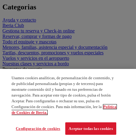
Categorias
Ayuda y contacto
Iberia Club
Gestiona tu reserva y Check-in online
Reservar, comprar y formas de pago
Todo el equipaje y mascotas
Menores, familias, asistencia especial y documentación
Tarifas, descuentos, promociones y vuelos especiales
Vuelos y servicios en el aeropuerto
Nuestras clases y servicios a bordo
Preguntas de usuario
Usamos cookies analíticas, de personalización de contenido, y
tengo vuelos con vueling como acreditar avios
de publicidad personalizada (propias y de terceros) para
mostrarte contenido útil y basado en tus preferencias de
Tlfno Plus plata gratuito
navegación. Para aceptar este tipo de cookies, pulsa el botón
Aceptar. Para configurarlas o rechazar su uso, pulsa en
usar avios en qatar
Configuración de cookies. Para más información, lee la
Política
de Cookies de Iberia.
se puede traspasar puntos a un familiar
Configuración de cookies
Aceptar todas las cookies
Tarjeta antigua Iberia plus