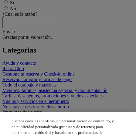
Sí
No
¿Cual es la razón?
Enviar
Gracias por tu valoración.
Categorias
Ayuda y contacto
Iberia Club
Gestiona tu reserva y Check-in online
Reservar, comprar y formas de pago
Todo el equipaje y mascotas
Menores, familias, asistencia especial y documentación
Tarifas, descuentos, promociones y vuelos especiales
Vuelos y servicios en el aeropuerto
Nuestras clases y servicios a bordo
Preguntas de usuario
Usamos cookies analíticas, de personalización de contenido, y
Tiempo para poder utilizar el boni
de publicidad personalizada (propias y de terceros) para
mostrarte contenido útil y basado en tus preferencias de