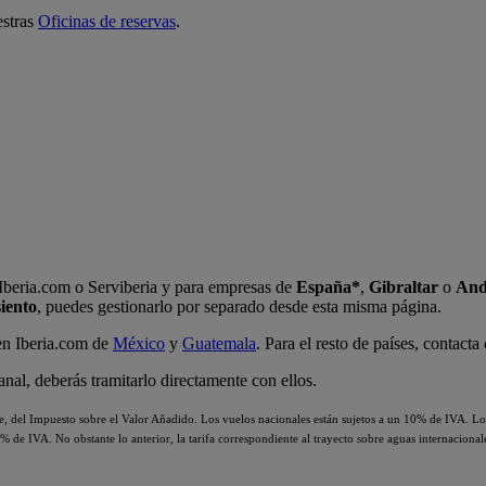
estras
Oficinas de reservas
.
 Iberia.com o Serviberia y para empresas de
España*
,
Gibraltar
o
And
siento
, puedes gestionarlo por separado desde esta misma página.
 en Iberia.com de
México
y
Guatemala
. Para el resto de países, contact
anal, deberás tramitarlo directamente con ellos.
bre, del Impuesto sobre el Valor Añadido. Los vuelos nacionales están sujetos a un 10% de IVA. L
10% de IVA. No obstante lo anterior, la tarifa correspondiente al trayecto sobre aguas internacion