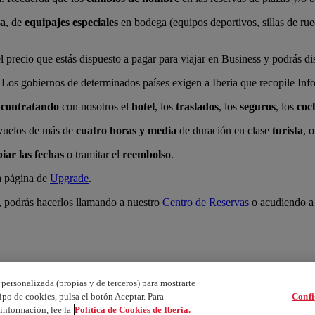
na
, de
equipajes especiales
en bodega (equipos deportivos, sillas de rued
el precio que estás dispuesto a pagar para viajar en Business y podrás dis
. Los gobiernos de determinados países exigen a Iberia que recopile Inf
 contratando
con nosotros el
hotel
, los
traslados
, los
seguros
, los
coc
 vuelos de más de
cuatro horas y media
de duración en clase
turista
, 
iar las fechas
o tramitar el
reembolso
.
la página de
Upgrade
.
m, podrás hacerlos llamando a nuestro
Centro de Reservas
o acudiendo a 
personalizada (propias y de terceros) para mostrarte
ipo de cookies, pulsa el botón Aceptar. Para
Confi
información, lee la
Política de Cookies de Iberia.