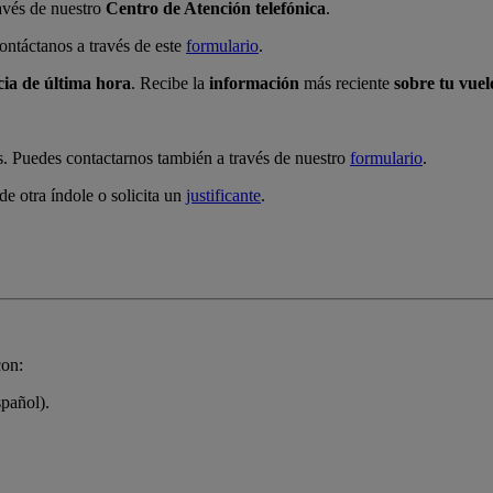
ravés de nuestro
Centro de Atención telefónica
.
contáctanos a través de este
formulario
.
cia de última hora
. Recibe la
información
más reciente
sobre tu vuel
s. Puedes contactarnos también a través de nuestro
formulario
.
de otra índole o solicita un
justificante
.
con:
spañol).