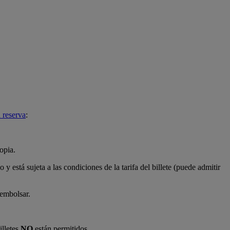
 reserva
:
opia.
o y está sujeta a las condiciones de la tarifa del billete (puede admitir
eembolsar.
illetes
NO
están permitidos.