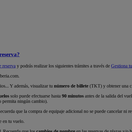
 reserva?
 reserva
y podrás realizar los siguientes trámites a través de
Gestiona tu
Iberia.com.
ios... Y además, visualizar tu
número de billete
(TKT) y obtener una c
uelos
solo puede efectuarse hasta
90 minutos
antes de la salida del vuel
o permita ningún cambio).
 Recuerda que la compra de equipaje adicional no se puede cancelar ni r
e en tu vuelo.
l
. Recuerda que los
cambios de nombre
en las reservas de plazas y/o b