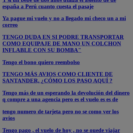
españa a Perú cuanto cuesta el pasaje
Ya pague mi vuelo y no a llegado mi checo un a mi
correo
TENGO DUDA EN SI PODRE TRANSPORTAR
COMO EQUIPAJE DE MANO UN COLCHON
INFLABLE CON SU BOMBA"
Tengo el bono quiero reembolso
TENGO MÁS AVIOS COMO CLIENTE DE
SANTANDER, ¿CÓMO LOS PASO AQUÍ ?
Tengo más de un esperando la devolución del dinero
q compre a una agencia pero es el vuelo es es de
tengo numero de tarjeta pero no se como ver los
avios
Tengo pago , el vuelo de hoy , no se ouede viajar