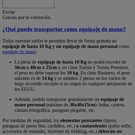
Enviar
Gracias por tu valoración.
¿Qué puedo transportar como equipaje de mano?
Todas nuestras tarifas te permiten llevar de forma gratuita un
equipaje de hasta 10 Kg y un equipaje de mano personal
como
equipaje de mano
:
La pieza de
equipaje de hasta 10 Kg
no podrá exceder de
56cm x 40cm x 25cm
y, en clase Turista y Turista Premium,
el peso no debe superar los
10 kg
. En clase Business, el peso
máximo es de
14 kg
y se admiten 2 piezas en los vuelos de
largo recorrido excepto si su origen es cualquier aeropuerto de
los EEUU.
Además, podrás transportar gratuitamente un
equipaje de
mano personal
(máximo de
30x40x15cm
): bolsa, cartera,
cámara fotográfica, paraguas plegable, etc.
Por medidas de seguridad, los
elementos punzantes
(tijeras,
paraguas de punta fina, cuchillos, etc.)
o contundentes
(palos selfie,
accesorios de montaña, bastones de trekking, etc.)
deberán ser