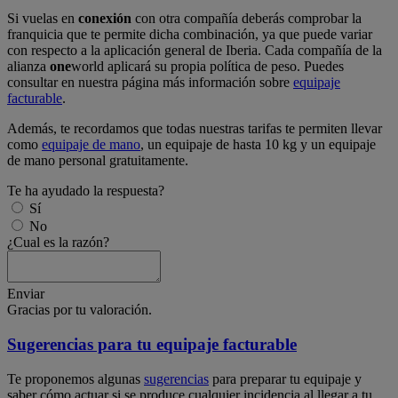
Si vuelas en
conexión
con otra compañía deberás comprobar la
franquicia que te permite dicha combinación, ya que puede variar
con respecto a la aplicación general de Iberia. Cada compañía de la
alianza
one
world aplicará su propia política de peso. Puedes
consultar en nuestra página más información sobre
equipaje
facturable
.
Además, te recordamos que todas nuestras tarifas te permiten llevar
como
equipaje de mano
, un equipaje de hasta 10 kg y un equipaje
de mano personal gratuitamente.
Te ha ayudado la respuesta?
Sí
No
¿Cual es la razón?
Enviar
Gracias por tu valoración.
Sugerencias para tu equipaje facturable
Te proponemos algunas
sugerencias
para preparar tu equipaje y
saber cómo actuar si se produce cualquier incidencia al llegar a tu