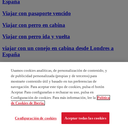
España
Viajar con pasaporte vencido
Viajar con perro en cabina
Viajar con perro ida y vuelta
viajar con un conejo en cabina desde Londres a
España
Viajar de canarias a Madrid
Usamos cookies analíticas, de personalización de contenido, y
de publicidad personalizada (propias y de terceros) para
Viajar de tenerife a madrid
mostrarte contenido útil y basado en tus preferencias de
navegación. Para aceptar este tipo de cookies, pulsa el botón
viajar por fallecimiento de familiar
Aceptar. Para configurarlas o rechazar su uso, pulsa en
Configuración de cookies. Para más información, lee la
Política
viaje de menores no COMPAÑADOS
de Cookies de Iberia.
Viaje por fallecimiento de un familiar
Configuración de cookies
Aceptar todas las cookies
Anterior
Siguiente