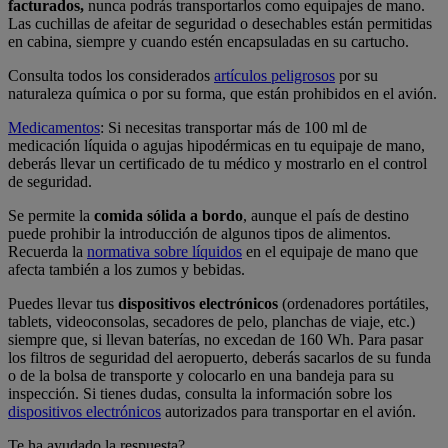
facturados,
nunca podrás transportarlos como equipajes de mano.
Las cuchillas de afeitar de seguridad o desechables están permitidas
en cabina, siempre y cuando estén encapsuladas en su cartucho.
Consulta todos los considerados
artículos peligrosos
por su
naturaleza química o por su forma, que están prohibidos en el avión.
Medicamentos
: Si necesitas transportar más de 100 ml de
medicación líquida o agujas hipodérmicas en tu equipaje de mano,
deberás llevar un certificado de tu médico y mostrarlo en el control
de seguridad.
Se permite la
comida sólida a bordo
, aunque el país de destino
puede prohibir la introducción de algunos tipos de alimentos.
Recuerda la
normativa sobre líquidos
en el equipaje de mano que
afecta también a los zumos y bebidas.
Puedes llevar tus
dispositivos electrónicos
(ordenadores portátiles,
tablets, videoconsolas, secadores de pelo, planchas de viaje, etc.)
siempre que, si llevan baterías, no excedan de 160 Wh. Para pasar
los filtros de seguridad del aeropuerto, deberás sacarlos de su funda
o de la bolsa de transporte y colocarlo en una bandeja para su
inspección. Si tienes dudas, consulta la información sobre los
dispositivos electrónicos
autorizados para transportar en el avión.
Te ha ayudado la respuesta?